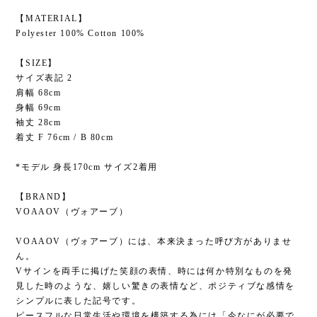
【MATERIAL】
Polyester 100% Cotton 100%
【SIZE】
サイズ表記 2
肩幅 68cm
身幅 69cm
袖丈 28cm
着丈 F 76cm / B 80cm
*モデル 身長170cm サイズ2着用
【BRAND】
VOAAOV（ヴォアーブ）
VOAAOV（ヴォアーブ）には、本来決まった呼び方がありませ
ん。
Vサインを両手に掲げた笑顔の表情、時には何か特別なものを発
見した時のような、嬉しい驚きの表情など、ポジティブな感情を
シンプルに表した記号です。
ピースフルな日常生活や環境を構築する為には「今なにが必要で