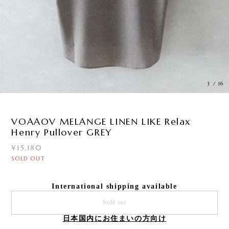
3
/
16
VOAAOV MELANGE LINEN LIKE Relax
Henry Pullover GREY
¥15,180
SOLD OUT
International shipping available
Sold out
日本国内にお住まいの方向け