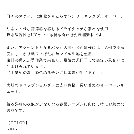
日々のスタイルに変化をもたらすヘンリーネックプルオーバー。
リネンの様な清涼感を感じるドライタッチな素材を使用。
吸水速乾性とUVカットも持ち合わせた機能素材です。
また、アクセントとなるバックの切り替え部分には、遠州で高密
度にしっかり織り上げた右綾ツイル生地を使用。
遠州の職人が手作業で染色し、最後に天日干しで奥深い風合いに
仕上げられています。
（手染めの為、染色の風合いに個体差が生じます。）
大胆なドロップショルダーに広い身幅、長い着丈のオーバーシル
エット。
着る洋服の枚数が少なくなる春夏シーズンに向けて特にお薦めな
逸品です。
【COLOR】
GREY