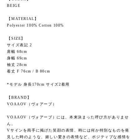
BEIGE
【MATERIAL】
Polyester 100% Cotton 100%
【SIZE】
サイズ表記 2
肩幅 68cm
身幅 69cm
袖丈 28cm
着丈 F 76cm / B 80cm
*モデル 身長170cm サイズ2着用
【BRAND】
VOAAOV（ヴォアーブ）
VOAAOV（ヴォアーブ）には、本来決まった呼び方がありませ
ん。
Vサインを両手に掲げた笑顔の表情、時には何か特別なものを発
見した時のような、嬉しい驚きの表情など、ポジティブな感情を