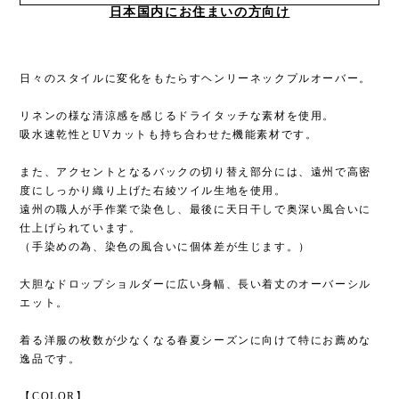
日本国内にお住まいの方向け
日々のスタイルに変化をもたらすヘンリーネックプルオーバー。
リネンの様な清涼感を感じるドライタッチな素材を使用。
吸水速乾性とUVカットも持ち合わせた機能素材です。
また、アクセントとなるバックの切り替え部分には、遠州で高密
度にしっかり織り上げた右綾ツイル生地を使用。
遠州の職人が手作業で染色し、最後に天日干しで奥深い風合いに
仕上げられています。
（手染めの為、染色の風合いに個体差が生じます。）
大胆なドロップショルダーに広い身幅、長い着丈のオーバーシル
エット。
着る洋服の枚数が少なくなる春夏シーズンに向けて特にお薦めな
逸品です。
【COLOR】