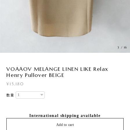
3
/
16
VOAAOV MELANGE LINEN LIKE Relax
Henry Pullover BEIGE
¥15,180
数量
International shipping available
Add to cart