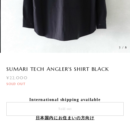
3
/
8
SUMARI TECH ANGLER'S SHIRT BLACK
¥22,000
SOLD OUT
International shipping available
Sold out
日本国内にお住まいの方向け