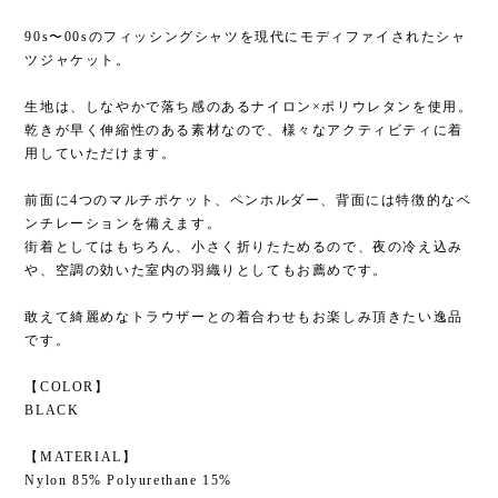
90s〜00sのフィッシングシャツを現代にモディファイされたシャ
ツジャケット。
生地は、しなやかで落ち感のあるナイロン×ポリウレタンを使用。
乾きが早く伸縮性のある素材なので、様々なアクティビティに着
用していただけます。
前面に4つのマルチポケット、ペンホルダー、背面には特徴的なベ
ンチレーションを備えます。
街着としてはもちろん、小さく折りたためるので、夜の冷え込み
や、空調の効いた室内の羽織りとしてもお薦めです。
敢えて綺麗めなトラウザーとの着合わせもお楽しみ頂きたい逸品
です。
【COLOR】
BLACK
【MATERIAL】
Nylon 85% Polyurethane 15%