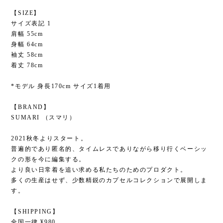
【SIZE】
サイズ表記 1
肩幅 55cm
身幅 64cm
袖丈 58cm
着丈 78cm
*モデル 身長170cm サイズ1着用
【BRAND】
SUMARI （スマリ）
2021秋冬よりスタート。
普遍的であり匿名的、タイムレスでありながら移り行くベーシッ
クの形を今に編集する。
より良い日常着を追い求める私たちのためのプロダクト。
多くの生産はせず、少数精鋭のカプセルコレクションで展開しま
す。
【SHIPPING】
全国一律 ¥980