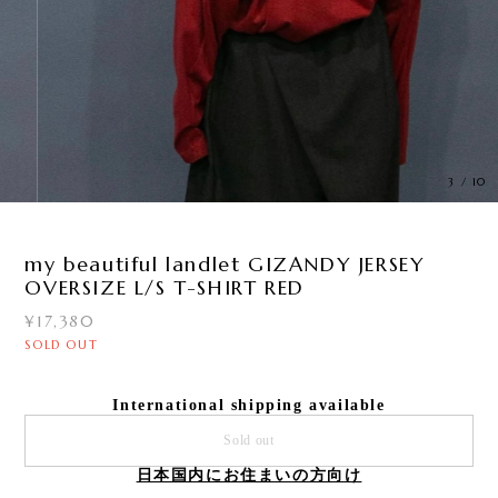
3
/
10
my beautiful landlet GIZANDY JERSEY
OVERSIZE L/S T-SHIRT RED
¥17,380
SOLD OUT
International shipping available
Sold out
日本国内にお住まいの方向け