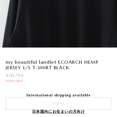
3
/
14
my beautiful landlet ECOARCH HEMP
JERSEY L/S T-SHIRT BLACK
¥20,790
SOLD OUT
International shipping available
Sold out
日本国内にお住まいの方向け