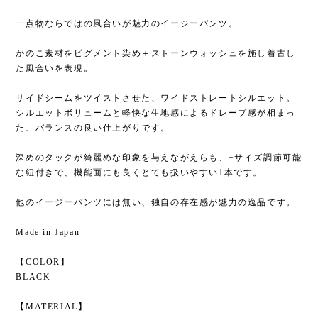
一点物ならではの風合いが魅力のイージーパンツ。
かのこ素材をピグメント染め＋ストーンウォッシュを施し着古し
た風合いを表現。
サイドシームをツイストさせた、ワイドストレートシルエット。
シルエットボリュームと軽快な生地感によるドレープ感が相まっ
た、バランスの良い仕上がりです。
深めのタックが綺麗めな印象を与えながえらも、+サイズ調節可能
な紐付きで、機能面にも良くとても扱いやすい1本です。
他のイージーパンツには無い、独自の存在感が魅力の逸品です。
Made in Japan
【COLOR】
BLACK
【MATERIAL】