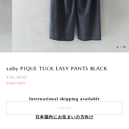
4
/
19
saby PIQUE TUCK EASY PANTS BLACK
¥26,400
SOLD OUT
International shipping available
Sold out
日本国内にお住まいの方向け