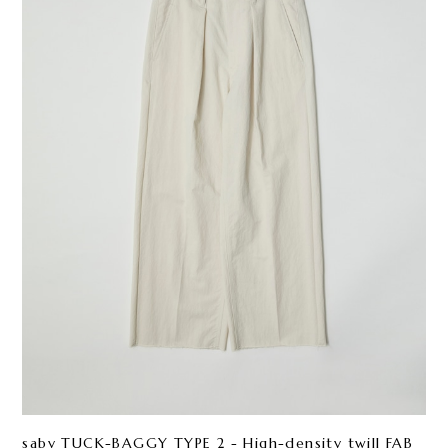
saby TUCK-BAGGY TYPE 2 - High-density twill FAB