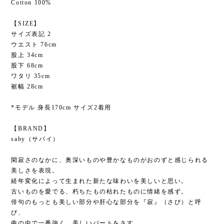
Cotton 100%
【SIZE】
サイズ表記 2
ウエスト 76cm
股上 34cm
股下 68cm
ワタリ 35cm
裾幅 28cm
*モデル 身長170cm サイズ2着用
【BRAND】
saby（サバイ）
閑寂さのなかに、奥深いものや豊かなものがおのずと感じられる
美しさを表現。
経年変化によって生まれた新たな味わいを美しいと思い。
古いものを愛でる、朽ちたもの枯れたものに情緒を感ず。
俳句のもっとも美しい部分や肝心な部分を『寂』（さび）と呼
び、
曲の中で一番強く、美しいパートをさす。