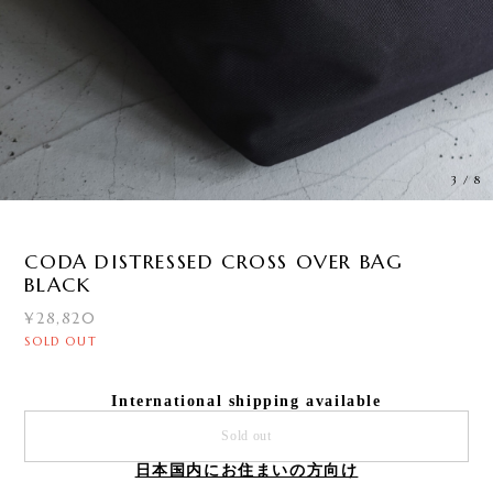
3
/
8
CODA DISTRESSED CROSS OVER BAG
BLACK
¥28,820
SOLD OUT
International shipping available
Sold out
日本国内にお住まいの方向け