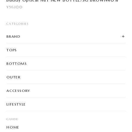
Buddy Optical MIT NEW BOTTLE/SG BROWN40%
¥56,100
CATEGORIES
BRAND
TOPS
BOTTOMS
OUTER
ACCESSORY
LIFESTYLE
GUIDE
HOME