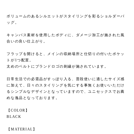
ボリュームのあるシルエットがスタイリングを彩るショルダーバ
ッグ。
キャンバス素材を使用したボディに、ダメージ加工が施された風
合いの良い仕上がり。
フラップを開けると、メインの収納場所と仕切りの付いたポケッ
トが1つ配置。
太めのベルトにブランドロゴの刺繍が施されています。
日常生活での必需品がすっぽり入る、普段使いに適したサイズ感
に加えて、日々のスタイリングを気にする事無くお使いいただけ
るシンプルなデザインとなっていますので、ユニセックスでお薦
めな逸品となっております。
【COLOR】
BLACK
【MATERIAL】