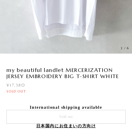
3
/
6
my beautiful landlet MERCERIZATION
JERSEY EMBROIDERY BIG T-SHIRT WHITE
¥17,380
SOLD OUT
International shipping available
Sold out
日本国内にお住まいの方向け