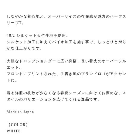
しなやかな着心地と、オーバーサイズの存在感が魅力のハーフス
リーブT。
40/2 シルケット天竺生地を使用。
シルケット加工に加えてバイオ加工を施す事で、しっとりと滑ら
かな仕上がりです。
大胆なドロップショルダーに広い身幅、長い着丈のオーバーシル
エット。
フロントにプリントされた、手書き風のブランドロゴがアクセン
トに。
着る洋服の枚数が少なくなる春夏シーズンに向けてお薦めな、ス
タイルのバリエーションを広げてくれる逸品です。
Made in Japan
【COLOR】
WHITE