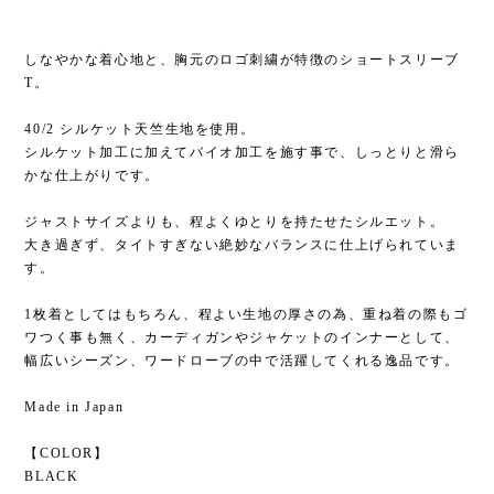
しなやかな着心地と、胸元のロゴ刺繍が特徴のショートスリーブ
T。
40/2 シルケット天竺生地を使用。
シルケット加工に加えてバイオ加工を施す事で、しっとりと滑ら
かな仕上がりです。
ジャストサイズよりも、程よくゆとりを持たせたシルエット。
大き過ぎず、タイトすぎない絶妙なバランスに仕上げられていま
す。
1枚着としてはもちろん、程よい生地の厚さの為、重ね着の際もゴ
ワつく事も無く、カーディガンやジャケットのインナーとして、
幅広いシーズン、ワードローブの中で活躍してくれる逸品です。
Made in Japan
【COLOR】
BLACK