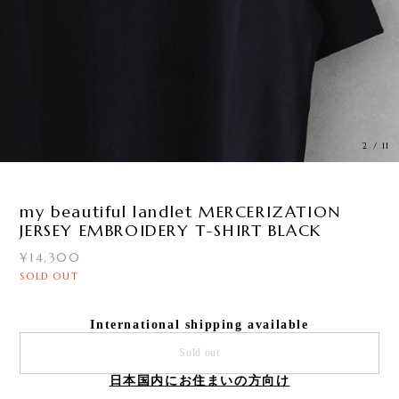
3
/
11
my beautiful landlet MERCERIZATION
JERSEY EMBROIDERY T-SHIRT BLACK
¥14,300
SOLD OUT
International shipping available
Sold out
日本国内にお住まいの方向け