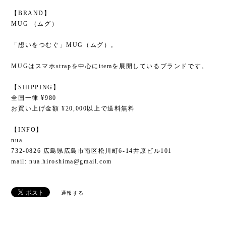
【BRAND】
MUG （ムグ）
「想いをつむぐ」MUG（ムグ）。
MUGはスマホstrapを中心にitemを展開しているブランドです。
【SHIPPING】
全国一律 ¥980
お買い上げ金額 ¥20,000以上で送料無料
【INFO】
nua
732-0826 広島県広島市南区松川町6-14井原ビル101
mail:
nua.hiroshima@gmail.com
通報する