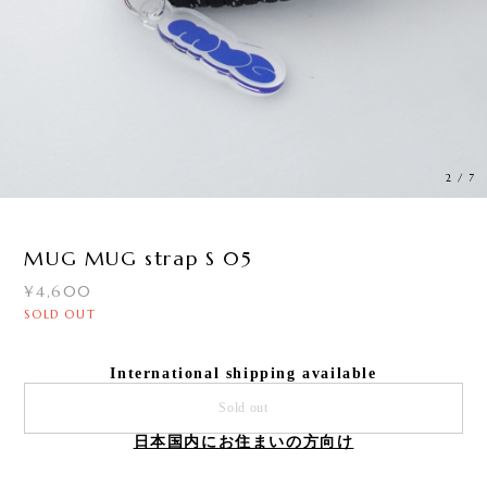
2
/
7
MUG MUG strap S 05
¥4,600
SOLD OUT
International shipping available
Sold out
日本国内にお住まいの方向け