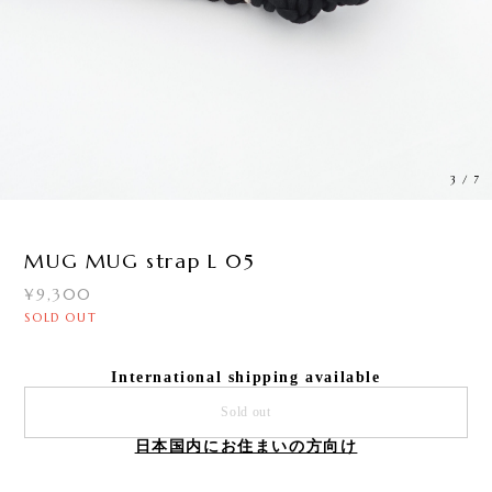
4
/
7
MUG MUG strap L 05
¥9,300
SOLD OUT
International shipping available
Sold out
日本国内にお住まいの方向け