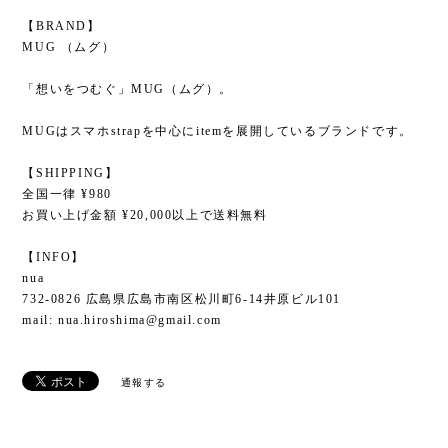
【BRAND】
MUG （ムグ）
「想いをつむぐ」MUG（ムグ）。
MUGはスマホstrapを中心にitemを展開しているブランドです。
【SHIPPING】
全国一律 ¥980
お買い上げ金額 ¥20,000以上で送料無料
【INFO】
nua
732-0826 広島県広島市南区松川町6-14井原ビル101
mail:
nua.hiroshima@gmail.com
通報する