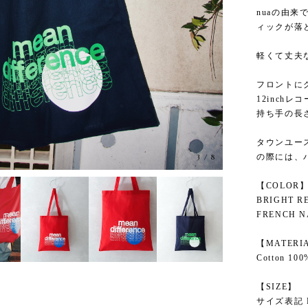
nuaの由来で
ィックが落と
軽くて丈夫
フロントに
12inch
持ち手の長
タウンユー
の際には、
3
/
8
【COLOR
BRIGHT R
FRENCH N
【MATERI
Cotton 100
【SIZE】
サイズ表記 