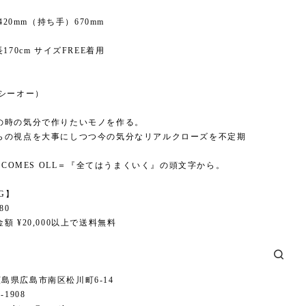
H420mm（持ち手）670mm
170cm サイズFREE着用
】
ーシーオー）
の時の気分で作りたいモノを作る。
らの視点を大事にしつつ今の気分なリアルクローズを不定期
。
L COMES OLL＝『全てはうまくいく』の頭文字から。
NG】
80
額 ¥20,000以上で送料無料
6 広島県広島市南区松川町6-14
1-1908