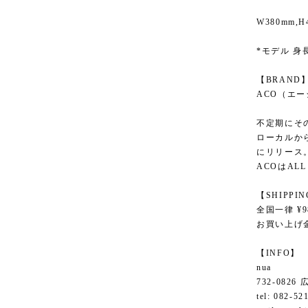
W380mm,
*モデル 身長
【BRAND
ACO（エ
不定期にそ
ローカルか
にリリース
ACOはAL
【SHIPPI
全国一律 ¥9
お買い上げ金
【INFO】
nua
732-082
tel: 082-52