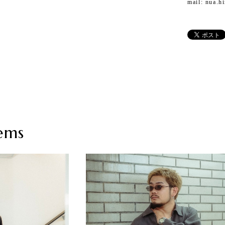
mail:
nua.h
ems