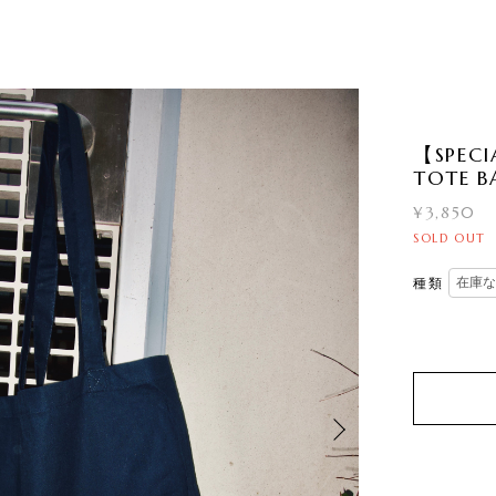
【SPECI
TOTE B
¥3,850
SOLD OUT
種類