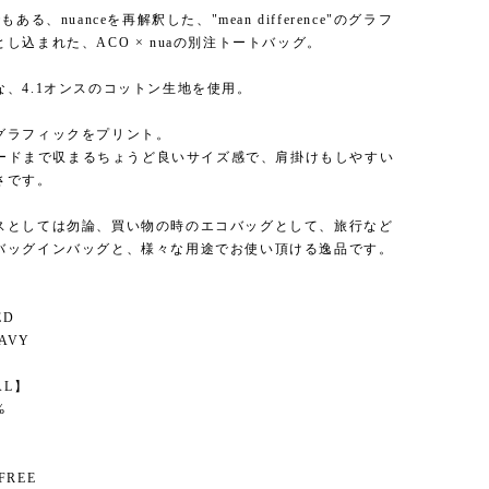
もある、nuanceを再解釈した、"mean difference"のグラフ
し込まれた、ACO × nuaの別注トートバッグ。
な、4.1オンスのコットン生地を使用。
グラフィックをプリント。
レコードまで収まるちょうど良いサイズ感で、肩掛けもしやすい
さです。
スとしては勿論、買い物の時のエコバッグとして、旅行など
バッグインバッグと、様々な用途でお使い頂ける逸品です。
】
ED
AVY
AL】
%
FREE