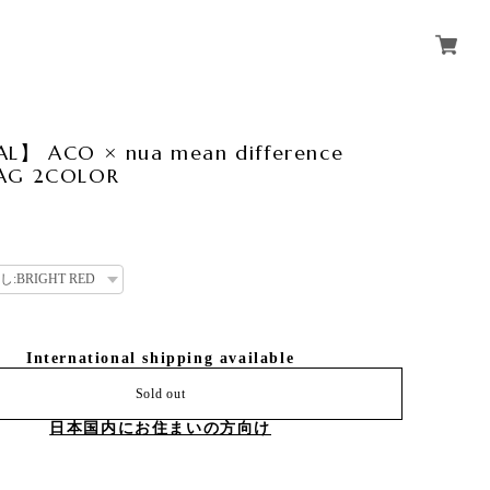
AL】 ACO × nua mean difference
AG 2COLOR
International shipping available
Sold out
日本国内にお住まいの方向け