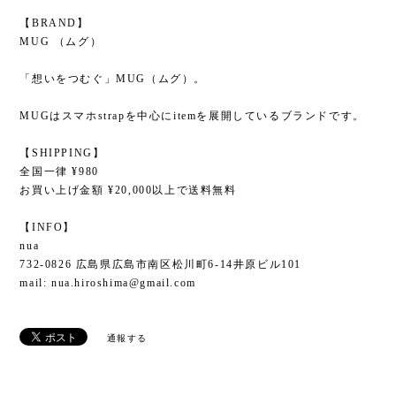
【BRAND】
MUG （ムグ）
「想いをつむぐ」MUG（ムグ）。
MUGはスマホstrapを中心にitemを展開しているブランドです。
【SHIPPING】
全国一律 ¥980
お買い上げ金額 ¥20,000以上で送料無料
【INFO】
nua
732-0826 広島県広島市南区松川町6-14井原ビル101
mail:
nua.hiroshima@gmail.com
通報する