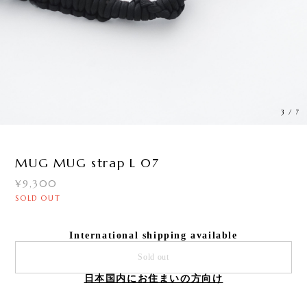
4
/
7
MUG MUG strap L 07
¥9,300
SOLD OUT
International shipping available
Sold out
日本国内にお住まいの方向け