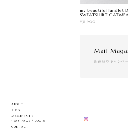
my beautiful landle
SWEATSHIRT OATME
¥31,900
Mail Maga
新商品やキャンペ
ABOUT
BLOG
MEMBERSHIP
MY PAGE / LOGIN
CONTACT