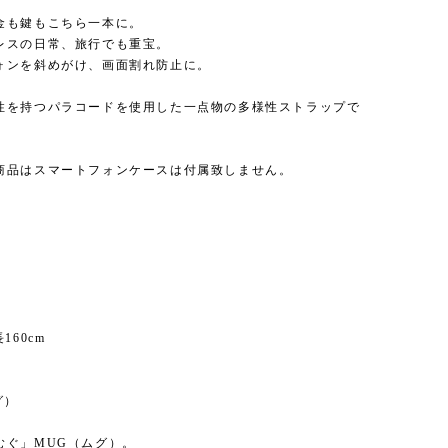
金も鍵もこちら一本に。
レスの日常、旅行でも重宝。
ォンを斜めがけ、画面割れ防止に。
性を持つパラコードを使用した一点物の多様性ストラップで
商品はスマートフォンケースは付属致しません。
】
160cm
】
グ）
むぐ」MUG（ムグ）。