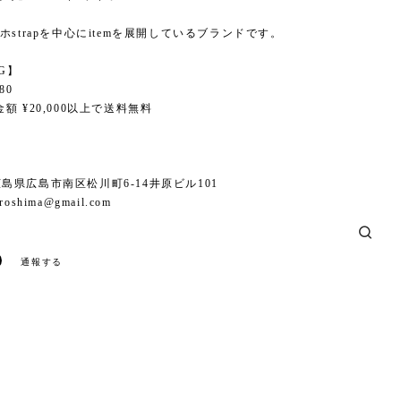
ホstrapを中心にitemを展開しているブランドです。
NG】
80
額 ¥20,000以上で送料無料
6 広島県広島市南区松川町6-14井原ビル101
iroshima@gmail.com
通報する