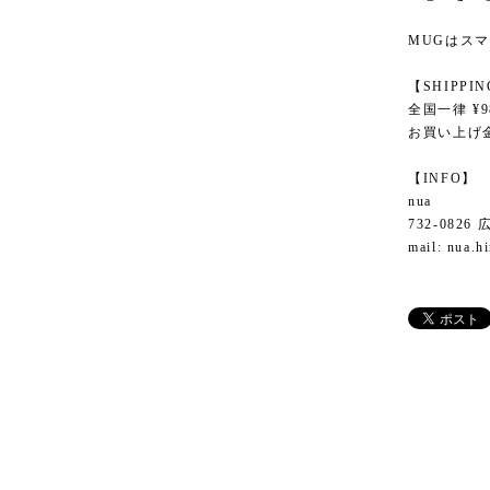
MUGはスマ
【SHIPPI
全国一律 ¥9
お買い上げ金
【INFO】
nua
732-082
mail:
nua.h