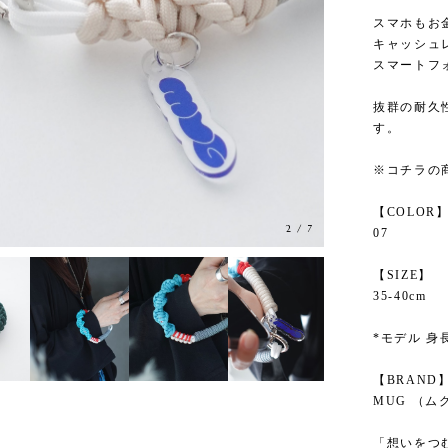
スマホもお
キャッシュ
スマートフ
抜群の耐久
す。
※コチラの
【COLOR
3
/
7
07
【SIZE】
35-40cm
*モデル 身長
【BRAND
MUG （ム
「想いをつ