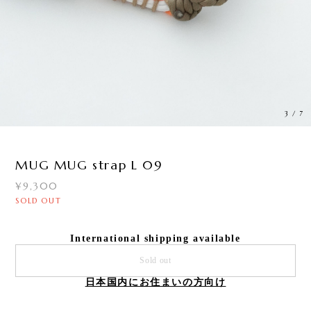
3
/
7
MUG MUG strap L 09
¥9,300
SOLD OUT
International shipping available
Sold out
日本国内にお住まいの方向け