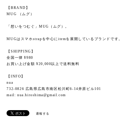
【BRAND】
MUG （ムグ）
「想いをつむぐ」MUG（ムグ）。
MUGはスマホstrapを中心にitemを展開しているブランドです。
【SHIPPING】
全国一律 ¥980
お買い上げ金額 ¥20,000以上で送料無料
【INFO】
nua
732-0826 広島県広島市南区松川町6-14井原ビル101
mail:
nua.hiroshima@gmail.com
通報する