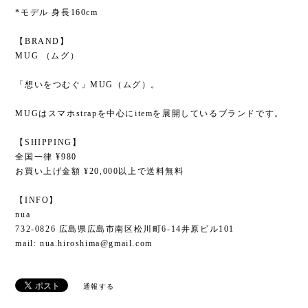
*モデル 身長160cm
【BRAND】
MUG （ムグ）
「想いをつむぐ」MUG（ムグ）。
MUGはスマホstrapを中心にitemを展開しているブランドです。
【SHIPPING】
全国一律 ¥980
お買い上げ金額 ¥20,000以上で送料無料
【INFO】
nua
732-0826 広島県広島市南区松川町6-14井原ビル101
mail:
nua.hiroshima@gmail.com
通報する