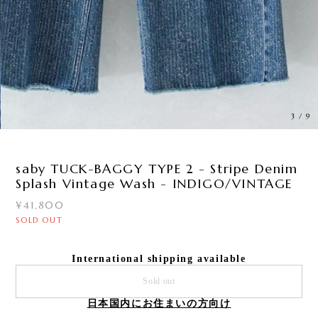
3
/
9
saby TUCK-BAGGY TYPE 2 - Stripe Denim
Splash Vintage Wash - INDIGO/VINTAGE
¥41,800
SOLD OUT
International shipping available
Sold out
日本国内にお住まいの方向け