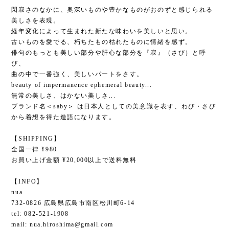
閑寂さのなかに、奥深いものや豊かなものがおのずと感じられる
美しさを表現。
経年変化によって生まれた新たな味わいを美しいと思い。
古いものを愛でる、朽ちたもの枯れたものに情緒を感ず。
俳句のもっとも美しい部分や肝心な部分を『寂』（さび）と呼
び、
曲の中で一番強く、美しいパートをさす。
beauty of impermanence ephemeral beauty...
無常の美しさ、はかない美しさ...
ブランド名＜saby＞ は日本人としての美意識を表す、わび・さび
から着想を得た造語になります。
【SHIPPING】
全国一律 ¥980
お買い上げ金額 ¥20,000以上で送料無料
【INFO】
nua
732-0826 広島県広島市南区松川町6-14
tel: 082-521-1908
mail:
nua.hiroshima@gmail.com