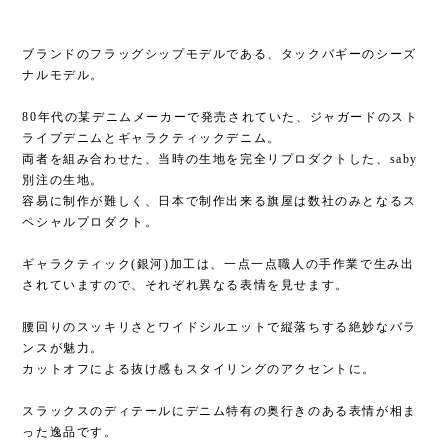
ブランドのフラッグシップモデルである、タックバギーのシーズ
ナルモデル。
80年代の某デニムメーカーで発売されていた、ジャガードのスト
ライプデニムとギャラクティックデニム。
両者を組み合わせた、当時の生地を完全リプロダクトした、saby
別注の生地。
容易に制作が難しく、日本で制作出来る旗屋は数社のみとなるス
ペシャルプロダクト。
ギャラクティック(銀河)加工は、一点一点職人の手作業で生み出
されていますので、それぞれ異なる表情を見せます。
腰回りのスッキリさとワイドシルエットで縦落ちする絶妙なバラ
ンスが魅力。
カットオフによる抜け感もスタイリングのアクセントに。
スラックスのディテールにデニム特有の奥行きのある表情が相ま
った逸品です。