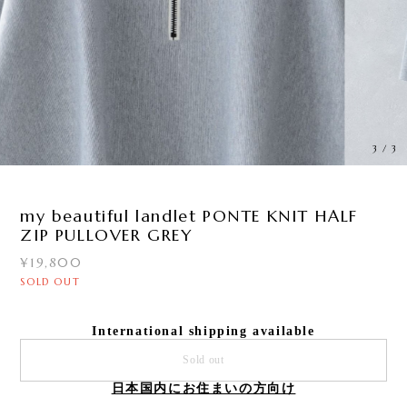
3
/
3
my beautiful landlet PONTE KNIT HALF
ZIP PULLOVER GREY
¥19,800
SOLD OUT
International shipping available
Sold out
日本国内にお住まいの方向け