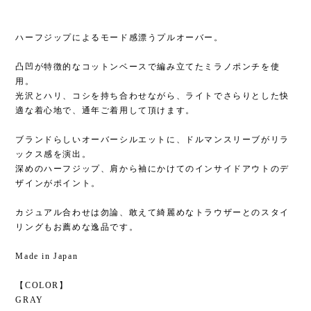
ハーフジップによるモード感漂うプルオーバー。
凸凹が特徴的なコットンベースで編み立てたミラノポンチを使
用。
光沢とハリ、コシを持ち合わせながら、ライトでさらりとした快
適な着心地で、通年ご着用して頂けます。
ブランドらしいオーバーシルエットに、ドルマンスリーブがリラ
ックス感を演出。
深めのハーフジップ、肩から袖にかけてのインサイドアウトのデ
ザインがポイント。
カジュアル合わせは勿論、敢えて綺麗めなトラウザーとのスタイ
リングもお薦めな逸品です。
Made in Japan
【COLOR】
GRAY