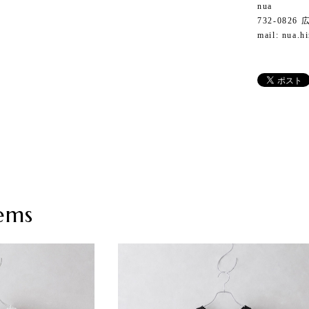
nua
732-082
mail:
nua.h
ems