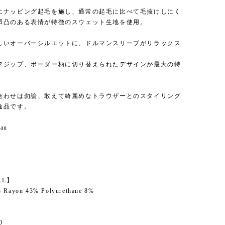
にナッピング起毛を施し、通常の起毛に比べて毛抜けしにく
凹凸のある表情が特徴のスウェット生地を使用。
しいオーバーシルエットに、ドルマンスリーブがリラックス
フジップ、ボーダー柄に切り替えられたデザインが最大の特
合わせは勿論、敢えて綺麗めなトラウザーとのスタイリング
逸品です。
pan
】
AL】
% Rayon 43% Polyurethane 8%
0