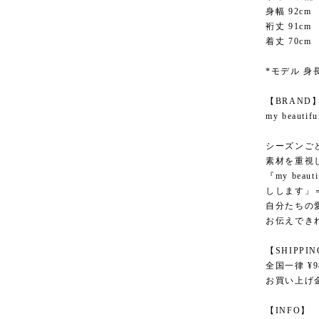
身幅 92cm
裄丈 91cm
着丈 70cm
*モデル 身長
【BRAND
my beau
シーズンご
素材を重視
『my bea
しします」
自分たちの
お伝えでき
【SHIPPI
全国一律 ¥9
お買い上げ金
【INFO】