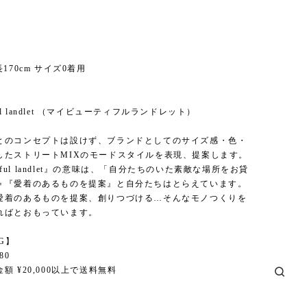
170cm サイズ0着用
】
tiful landlet （マイビューティフルランドレット）
とのコンセプトは設けず、ブランドとしてのサイズ感・色・
したストリートMIXのモードスタイルを表現、提案します。
utiful landlet』の意味は、「自分たちのいた素敵な場所をお貸
＝『愛着のあるものを提案』と自分たちはとらえています。
愛着のあるものを提案、創りつづける…そんなモノつくりを
ればとおもっています。
NG】
80
額 ¥20,000以上で送料無料