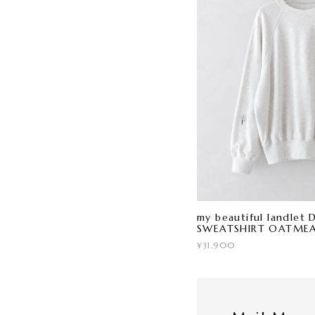
my beautiful landle
SWEATSHIRT OATME
¥31,900