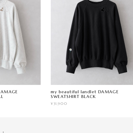
t DAMAGE
my beautiful landlet DAMAGE
AL
SWEATSHIRT BLACK
¥31,900