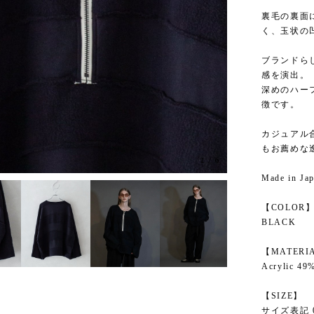
裏毛の裏面
く、玉状の
ブランドら
感を演出。
深めのハー
徴です。
カジュアル
もお薦めな
3
/
6
Made in Ja
【COLOR
BLACK
【MATERI
Acrylic 49
【SIZE】
サイズ表記 