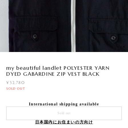
3
/
8
my beautiful landlet POLYESTER YARN
DYED GABARDINE ZIP VEST BLACK
¥32,780
SOLD OUT
International shipping available
Sold out
日本国内にお住まいの方向け