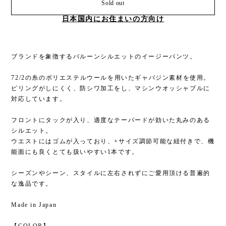
Sold out
日本国内にお住まいの方向け
ブランドを象徴するバルーンシルエットのイージーパンツ。
72/2の糸のポリエステルウールを用いたギャバジン素材を使用。
ピリングがしにくく、防シワ加工をし、マシンウオッシャブルに
対応しています。
フロントにタックが入り、適度なテーパードが効いた丸みのある
シルエット。
ウエストにはゴムが入っており、+サイズ調節可能な紐付きで、機
能面にも良くとても扱いやすい1本です。
シーズンやシーン、スタイルに左右されずにご愛用頂ける普遍的
な逸品です。
Made in Japan
【COLOR】