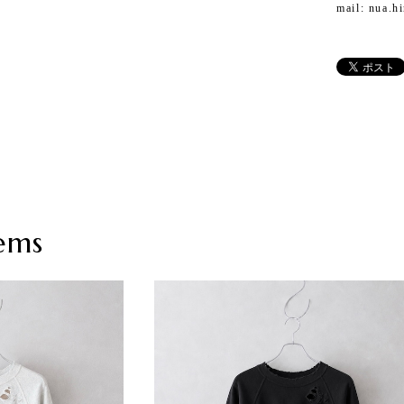
mail:
nua.h
ems