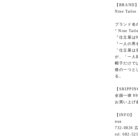
【BRAND
Nine Ta
ブランド名
“ Nine Tail
『仕立屋は
『一人の男
「仕立屋は
が、「一人
帽子だけで
後の一つと
る。
【SHIPPI
全国一律 ¥9
お買い上げ金
【INFO】
nua
732-082
tel: 082-52