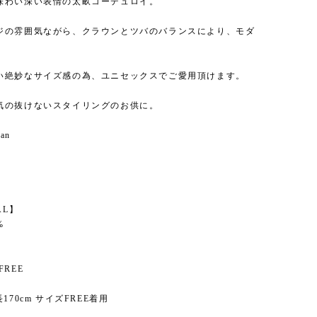
味わい深い表情の太畝コーデュロイ。
ジの雰囲気ながら、クラウンとツバのバランスにより、モダ
。
い絶妙なサイズ感の為、ユニセックスでご愛用頂けます。
気の抜けないスタイリングのお供に。
pan
】
AL】
%
FREE
170cm サイズFREE着用