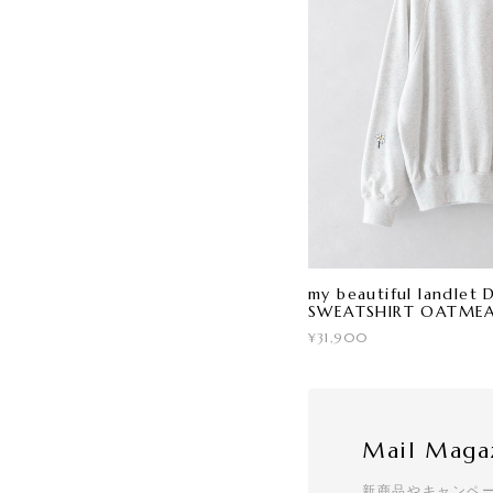
my beautiful landle
SWEATSHIRT OATME
¥31,900
Mail Maga
新商品やキャンペ