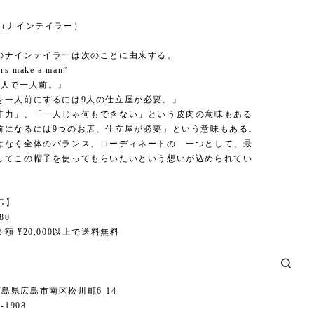
】
ilor（ナインテイラー）
のナインテイラーは次のことに由来する。
ors make a man”
9人で一人前。』
を一人前にするには9人の仕立屋が必要。』
非力」、「一人じゃ何もできない」という皮肉の意味もある
前になるには9つのお店、仕立屋が必要」という意味もある。
はなく全体のバランス、コーディネートの 一つとして、最
してこの帽子を使ってもらいたいという想いが込められてい
NG】
80
額 ¥20,000以上で送料無料
6 広島県広島市南区松川町6-14
1-1908