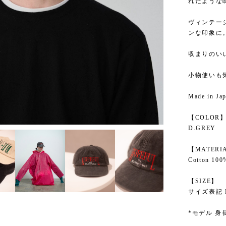
れたような
ヴィンテー
ンな印象に
収まりのい
小物使いも
Made in Ja
5
/
7
【COLOR
D.GREY
【MATERI
Cotton 100
【SIZE】
サイズ表記 
*モデル 身長