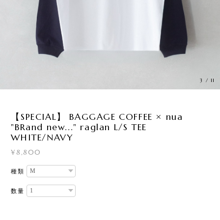
3
/
11
【SPECIAL】 BAGGAGE COFFEE × nua
"BRand new..." raglan L/S TEE
WHITE/NAVY
¥8,800
種類
数量