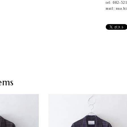
tel: 082-52
mail:
nua.h
ems