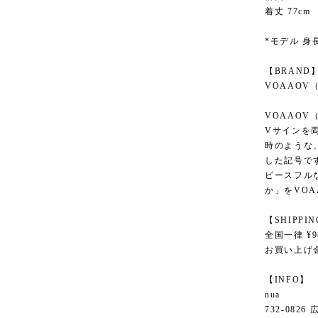
着丈 77cm
*モデル 身長
【BRAND
VOAAOV
VOAAO
Vサインを
時のような
した記号で
ピースフル
か」をVO
【SHIPPI
全国一律 ¥9
お買い上げ金
【INFO】
nua
732-082