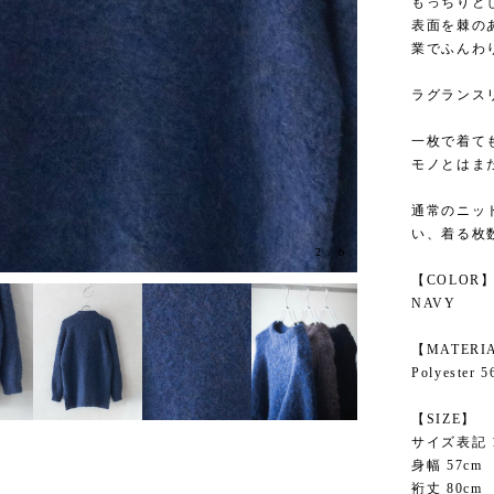
もっちりと
表面を棘の
業でふんわ
ラグランス
一枚で着て
モノとはま
通常のニッ
い、着る枚
3
/
6
【COLOR
NAVY
【MATERI
Polyester 
【SIZE】
サイズ表記 
身幅 57cm
裄丈 80cm