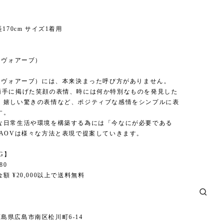
170cm サイズ1着用
】
（ヴォアーブ）
V（ヴォアーブ）には、本来決まった呼び方がありません。
両手に掲げた笑顔の表情、時には何か特別なものを発見した
、嬉しい驚きの表情など、ポジティブな感情をシンプルに表
す。
な日常生活や環境を構築する為には「今なにが必要である
AAOVは様々な方法と表現で提案していきます。
NG】
80
額 ¥20,000以上で送料無料
6 広島県広島市南区松川町6-14