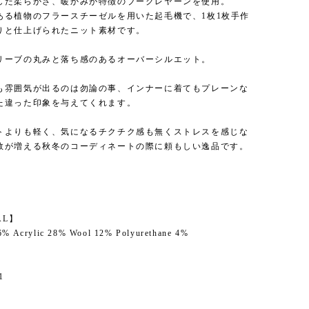
した柔らかさ、暖かみが特徴のブークレヤーンを使用。
ある植物のフラースチーゼルを用いた起毛機で、1枚1枚手作
りと仕上げられたニット素材です。
リーブの丸みと落ち感のあるオーバーシルエット。
も雰囲気が出るのは勿論の事、インナーに着てもプレーンな
た違った印象を与えてくれます。
トよりも軽く、気になるチクチク感も無くストレスを感じな
数が増える秋冬のコーディネートの際に頼もしい逸品です。
】
AL】
56% Acrylic 28% Wool 12% Polyurethane 4%
1