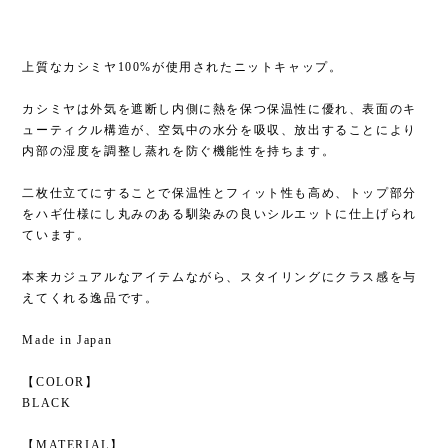
上質なカシミヤ100%が使用されたニットキャップ。
カシミヤは外気を遮断し内側に熱を保つ保温性に優れ、表面のキ
ューティクル構造が、空気中の水分を吸収、放出することにより
内部の湿度を調整し蒸れを防ぐ機能性を持ちます。
二枚仕立てにすることで保温性とフィット性も高め、トップ部分
をハギ仕様にし丸みのある馴染みの良いシルエットに仕上げられ
ています。
本来カジュアルなアイテムながら、スタイリングにクラス感を与
えてくれる逸品です。
Made in Japan
【COLOR】
BLACK
【MATERIAL】