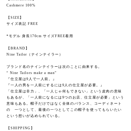
Cashmere 100%
【SIZE】
サイズ表記 FREE
*モデル 身長170cm サイズFREE着用
【BRAND】
Nine Tailor（ナインテイラー）
ブランド名のナインテイラーは次のことに由来する。
“ Nine Tailors make a man”
『仕立屋は9人で一人前。』
『一人の男を一人前にするには9人の仕立屋が必要。』
「仕立屋は非力」、「一人じゃ何もできない」という皮肉の意味
もあるが、「一人前になるには9つのお店、仕立屋が必要」という
意味もある。帽子だけではなく全体のバランス、コーディネート
の 一つとして、最後の一つとしてこの帽子を使ってもらいたい
という想いが込められている。
【SHIPPING】