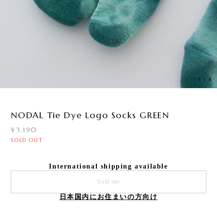
3
/
4
NODAL Tie Dye Logo Socks GREEN
¥3,190
SOLD OUT
International shipping available
Sold out
日本国内にお住まいの方向け