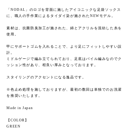
「NODAL」のロゴを背面に施したアイコニックな足袋ソックス
に、職人の手作業によるタイダイ染が施されたNEWモデル。
素材は、抗菌防臭加工が施された、綿とアクリルを混紡した糸を
使用。
甲にサポートゴムを入れることで、より足にフィットしやすい設
計。
ミドルゲージで編み立てられており、足底はパイル編みなのでク
ッション性があり、程良い厚みとなっております。
スタイリングのアクセントになる逸品です。
※色止め処理を施しておりますが、最初の数回は単独でのお洗濯
を推奨いたします。
Made in Japan
【COLOR】
GREEN