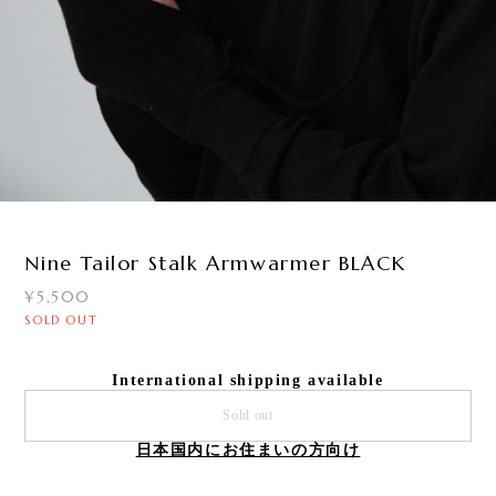
3
/
6
Nine Tailor Stalk Armwarmer BLACK
¥5,500
SOLD OUT
International shipping available
Sold out
日本国内にお住まいの方向け