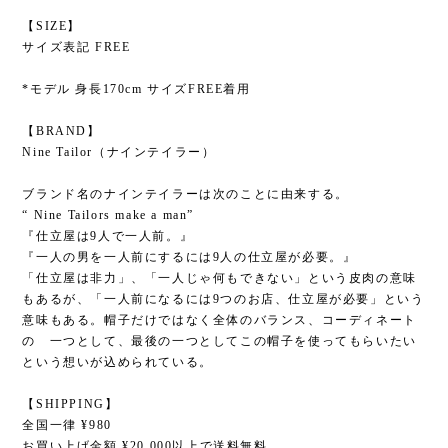
【SIZE】
サイズ表記 FREE
*モデル 身長170cm サイズFREE着用
【BRAND】
Nine Tailor（ナインテイラー）
ブランド名のナインテイラーは次のことに由来する。
“ Nine Tailors make a man”
『仕立屋は9人で一人前。』
『一人の男を一人前にするには9人の仕立屋が必要。』
「仕立屋は非力」、「一人じゃ何もできない」という皮肉の意味
もあるが、「一人前になるには9つのお店、仕立屋が必要」という
意味もある。帽子だけではなく全体のバランス、コーディネート
の 一つとして、最後の一つとしてこの帽子を使ってもらいたい
という想いが込められている。
【SHIPPING】
全国一律 ¥980
お買い上げ金額 ¥20,000以上で送料無料