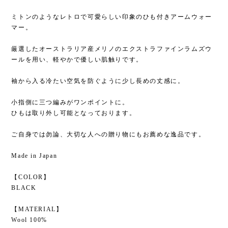
ミトンのようなレトロで可愛らしい印象のひも付きアームウォー
マー。
厳選したオーストラリア産メリノのエクストラファインラムズウ
ールを用い、軽やかで優しい肌触りです。
袖から入る冷たい空気を防ぐように少し長めの丈感に。
小指側に三つ編みがワンポイントに。
ひもは取り外し可能となっております。
ご自身では勿論、大切な人への贈り物にもお薦めな逸品です。
Made in Japan
【COLOR】
BLACK
【MATERIAL】
Wool 100%