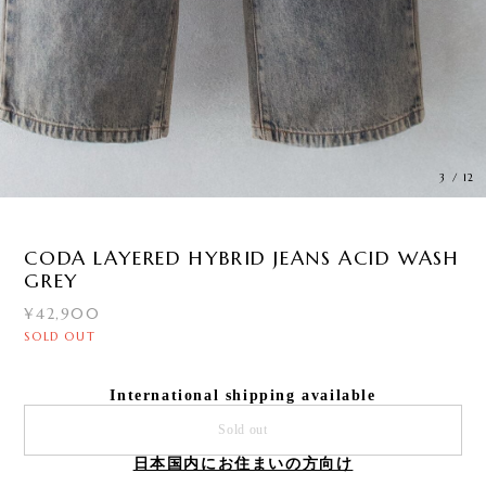
3
/
12
CODA LAYERED HYBRID JEANS ACID WASH
GREY
¥42,900
SOLD OUT
International shipping available
Sold out
日本国内にお住まいの方向け