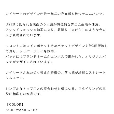
レイヤードのデザインが唯一無二の存在感を放つデニムパンツ。
USEDに見られる表面のシボ感が特徴的なデニム生地を使用。
アシッドウォッシュ加工により、霜降り（まだら）のような色ム
ラが表現されています。
フロントにはコインポケット含めポケットデザインを計3箇所施し
ており、ジッパーフライを採用。
バックにはブランドネームがエンボスで書かれた、オリジナルパ
ッチがデザインされています。
レイヤードされた切り替えが特徴の、落ち感が綺麗なストレート
シルエット。
シンプルなトップスとの着合わせも様になる、スタイリングの主
役に相応しい逸品です。
【COLOR】
ACID WASH GREY