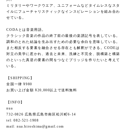
ミリタリーやワークウエア、ユニフォームなどタイムレスなスタ
イルにフューチャリスティックなインスピレーションを組み合わ
せている。
CODAとは音楽用語。
クラシック音楽の作品の終了前の最後の楽譜記号を表している。
調和のとれた結論を生み出すための必要な余白を意味している。
また相反する要素を融合させる存在とも解釈ができる。CODEは
対立の美学に惹かれ、過去と未来、洗練と不完全、脱構築と構築
のといった真逆の要素の間をつなぐブリッジを作りたいと考えて
いる。
【SHIPPING】
全国一律 ¥980
お買い上げ金額 ¥20,000以上で送料無料
【INFO】
nua
732-0826 広島県広島市南区松川町6-14
tel: 082-521-1908
mail:
nua.hiroshima@gmail.com