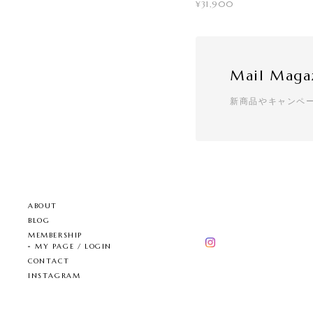
¥31,900
Mail Maga
新商品やキャンペ
ABOUT
BLOG
MEMBERSHIP
MY PAGE / LOGIN
CONTACT
INSTAGRAM