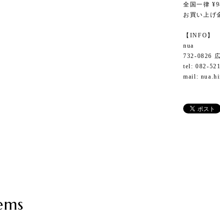
全国一律 ¥9
お買い上げ金
【INFO】
nua
732-082
tel: 082-52
mail:
nua.h
ems