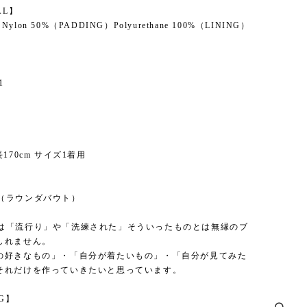
AL】
% Nylon 50%（PADDING）Polyurethane 100%（LINING）
1
170cm サイズ1着用
】
out（ラウンダバウト）
boutは「流行り」や「洗練された」そういったものとは無縁のブ
しれません。
の好きなもの」・「自分が着たいもの」・「自分が見てみた
それだけを作っていきたいと思っています。
NG】