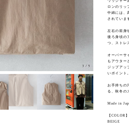
ワッシャー
ロンのリッ
中綿には、
されていま
左右の前身
後ろ身頃の
つ、ストレ
オーバーサ
もアウター
3
/
5
ジップアッ
いポイント
お手持ちの
る、秋冬の
Made in Ja
【COLOR
BEIGE