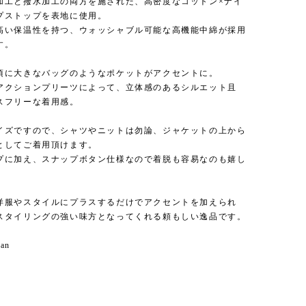
加工と撥水加工の両方を施された、高密度なコットン×ナイ
プストップを表地に使用。
高い保温性を持つ、ウォッシャブル可能な高機能中綿が採用
す。
頃に大きなバッグのようなポケットがアクセントに。
アクションプリーツによって、立体感のあるシルエット且
スフリーな着用感。
イズですので、シャツやニットは勿論、ジャケットの上から
としてご着用頂けます。
プに加え、スナップボタン仕様なので着脱も容易なのも嬉し
。
洋服やスタイルにプラスするだけでアクセントを加えられ
スタイリングの強い味方となってくれる頼もしい逸品です。
pan
】