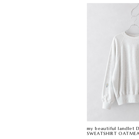
my beautiful landle
SWEATSHIRT OATME