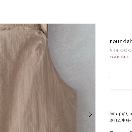
roundab
¥44,00
SOLD OUT
90'sイギリス
された中綿