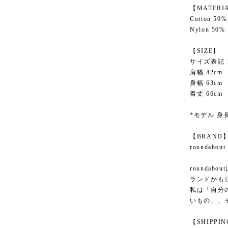
【MATERI
Cotton 50
Nylon 50%
【SIZE】
サイズ表記 
肩幅 42cm
身幅 63cm
着丈 66cm
*モデル 身長
【BRAND
roundab
rounda
ランドかも
私は「自分
いもの」、
【SHIPPI