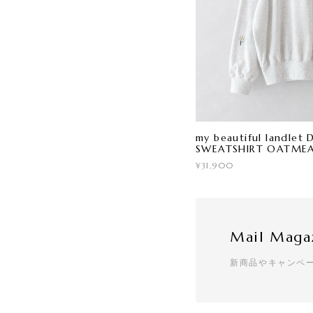
my beautiful landle
SWEATSHIRT OATME
¥31,900
Mail Maga
新商品やキャンペ