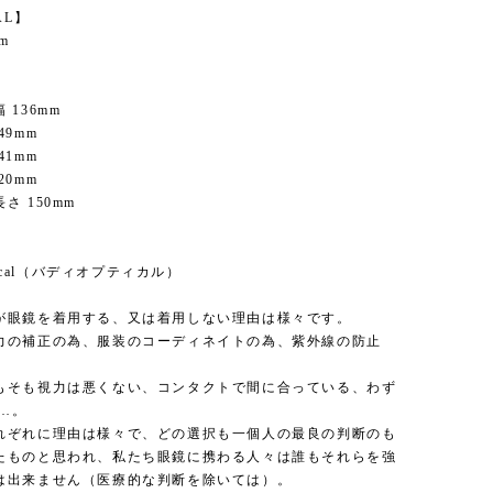
AL】
um
 136mm
49mm
41mm
20mm
さ 150mm
】
ptical（バディオプティカル）
が眼鏡を着用する、又は着用しない理由は様々です。
力の補正の為、服装のコーディネイトの為、紫外線の防止
もそも視力は悪くない、コンタクトで間に合っている、わず
c…。
れぞれに理由は様々で、どの選択も一個人の最良の判断のも
たものと思われ、私たち眼鏡に携わる人々は誰もそれらを強
は出来ません（医療的な判断を除いては）。