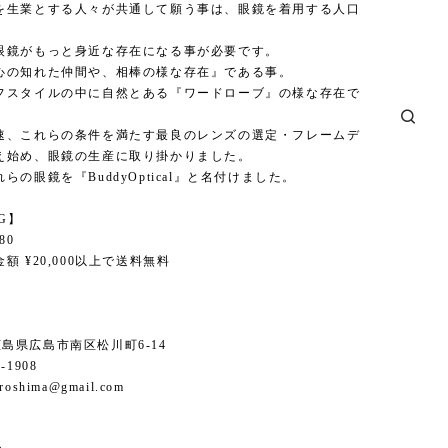
を生業とする人々が共通して願う事は、眼鏡を着用する人口
。
眼鏡がもっと身近な存在になる事が必要です。
心の知れた仲間や、相棒の様な存在』である事。
フスタイルの中に自然とある『ワードローブ』の様な存在で
速、これらの条件を満たす最良のレンズの選定・フレームデ
え始め、眼鏡の生産に取り掛かりました。
らの眼鏡を『BuddyOptical』と名付けました。
NG】
80
額 ¥20,000以上で送料無料
6 広島県広島市南区松川町6-14
1-1908
iroshima@gmail.com