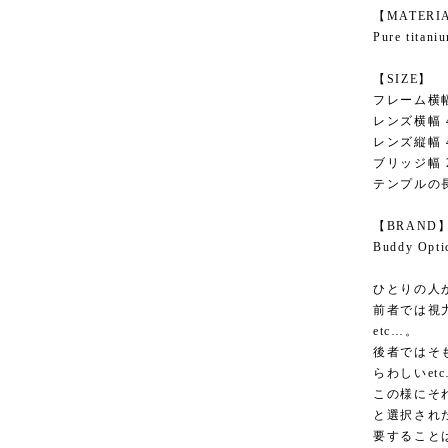
【MATERI
Pure titani
【SIZE】
フレーム横幅
レンズ横幅 
レンズ縦幅 
ブリッジ幅 
テンプルの長
【BRAND
Buddy O
ひとりの人
前者では視
etc…。
後者ではそ
らわしいet
この様にそ
と選択され
要すること