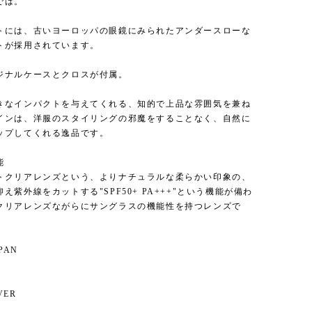
では。
トには、古いヨーロッパの眼鏡にみられたアンダースローな
トが採用されています。
ジナルケースとクロスが付属。
きなインパクトを与えてくれる、知的で上品な雰囲気を兼ね
インは、洋服のスタイリングの邪魔をすることなく、自然に
ップしてくれる逸品です。
能
トクリアレンズという、よりナチュラルな柔らかい印象の、
え紫外線をカットする"SPF50+ PA+++"という機能が備わ
クリアレンズながらにサングラスの機能性を持つレンズで
APAN
】
VER