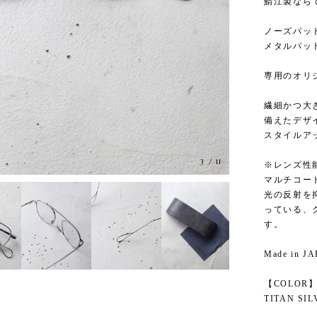
鯖江製なら
ノーズパッ
メタルパッ
専用のオリ
繊細かつ大
備えたデザ
スタイルア
3
/
11
※レンズ性
マルチコー
光の反射を抑
っている、
す。
Made in J
【COLOR
TITAN SIL