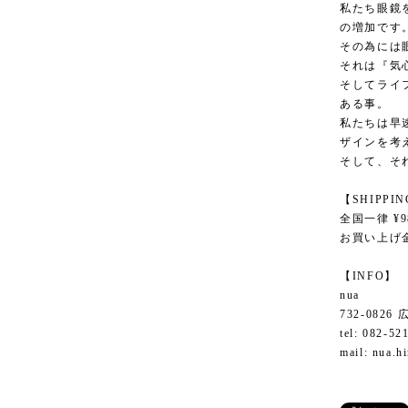
私たち眼鏡
の増加です
その為には
それは『気
そしてライ
ある事。
私たちは早
ザインを考
そして、それ
【SHIPPI
全国一律 ¥9
お買い上げ金
【INFO】
nua
732-082
tel: 082-52
mail:
nua.h