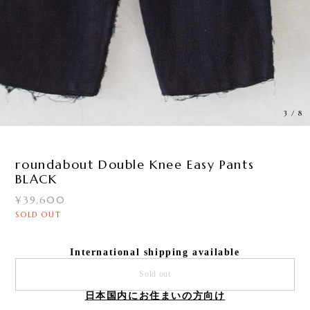
3
/
8
roundabout Double Knee Easy Pants
BLACK
¥39,600
SOLD OUT
International shipping available
Sold out
日本国内にお住まいの方向け