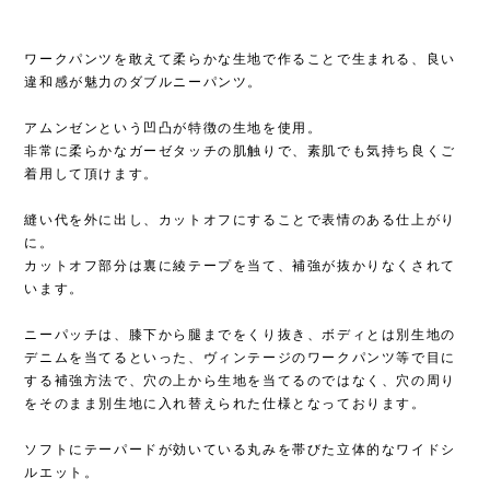
ワークパンツを敢えて柔らかな生地で作ることで生まれる、良い
違和感が魅力のダブルニーパンツ。
アムンゼンという凹凸が特徴の生地を使用。
非常に柔らかなガーゼタッチの肌触りで、素肌でも気持ち良くご
着用して頂けます。
縫い代を外に出し、カットオフにすることで表情のある仕上がり
に。
カットオフ部分は裏に綾テープを当て、補強が抜かりなくされて
います。
ニーパッチは、膝下から腿までをくり抜き、ボディとは別生地の
デニムを当てるといった、ヴィンテージのワークパンツ等で目に
する補強方法で、穴の上から生地を当てるのではなく、穴の周り
をそのまま別生地に入れ替えられた仕様となっております。
ソフトにテーパードが効いている丸みを帯びた立体的なワイドシ
ルエット。