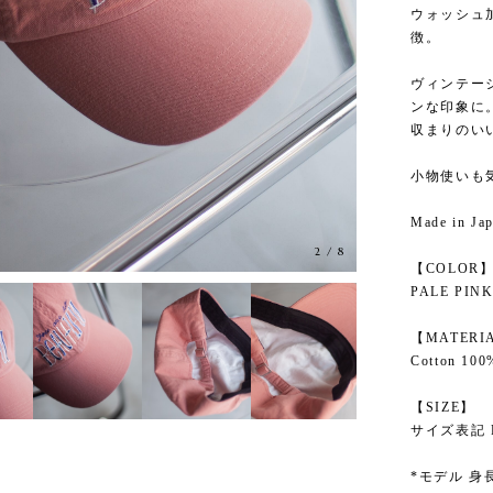
ウォッシュ
徴。
ヴィンテー
ンな印象に
収まりのい
小物使いも
Made in Ja
3
/
8
【COLOR
PALE PIN
【MATERI
Cotton 100
【SIZE】
サイズ表記 
*モデル 身長