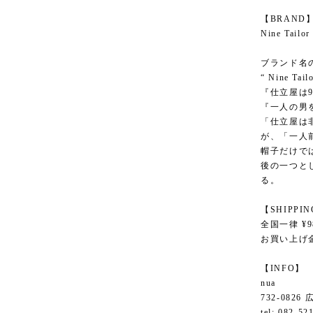
【BRAND
Nine Ta
ブランド名
“ Nine Tail
『仕立屋は
『一人の男
「仕立屋は
が、「一人
帽子だけで
後の一つと
る。
【SHIPPI
全国一律 ¥9
お買い上げ金
【INFO】
nua
732-082
tel: 082-52