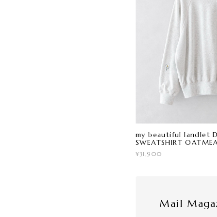
my beautiful landle
SWEATSHIRT OATME
¥31,900
Mail Maga