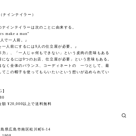
】
ilor（ナインテイラー）
のナインテイラーは次のことに由来する。
ors make a man”
9人で一人前。』
を一人前にするには9人の仕立屋が必要。』
非力」、「一人じゃ何もできない」という皮肉の意味もある
前になるには9つのお店、仕立屋が必要」という意味もある。
はなく全体のバランス、コーディネートの 一つとして、最
してこの帽子を使ってもらいたいという想いが込められてい
NG】
80
額 ¥20,000以上で送料無料
6 広島県広島市南区松川町6-14
1-1908