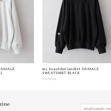
t DAMAGE
my beautiful landlet DAMAGE
AL
SWEATSHIRT BLACK
¥31,900
zine