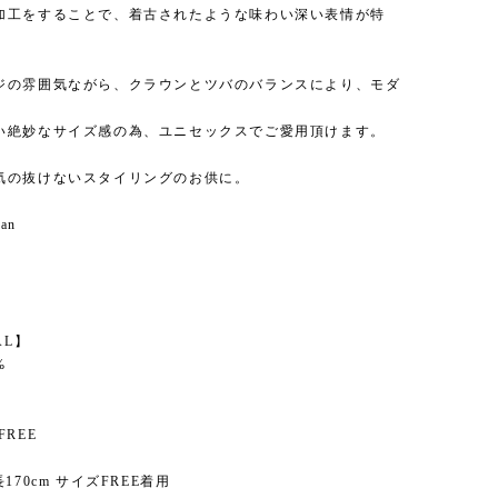
加工をすることで、着古されたような味わい深い表情が特
ジの雰囲気ながら、クラウンとツバのバランスにより、モダ
。
い絶妙なサイズ感の為、ユニセックスでご愛用頂けます。
気の抜けないスタイリングのお供に。
pan
】
K
AL】
%
FREE
170cm サイズFREE着用