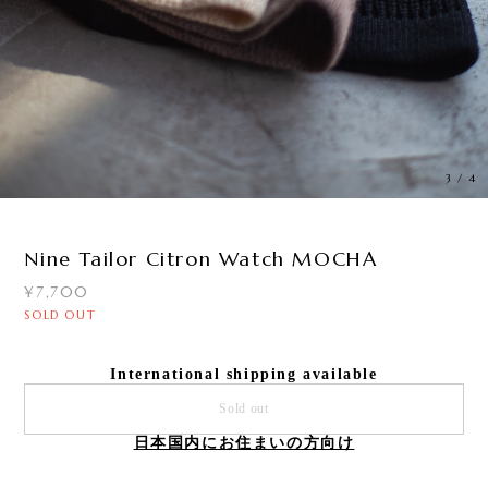
3
/
4
Nine Tailor Citron Watch MOCHA
¥7,700
SOLD OUT
International shipping available
Sold out
日本国内にお住まいの方向け