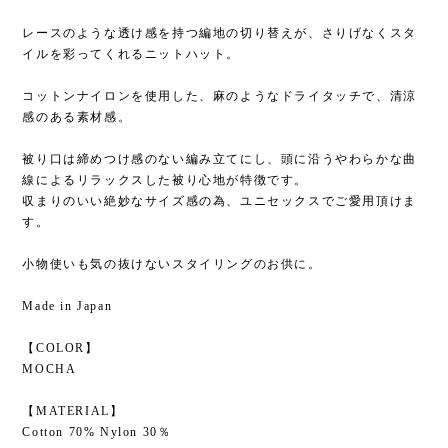
レースのような透け感を持つ編地の切り替えが、さりげなくスタ
イルを彩ってくれるニットハット。
コットンナイロンを使用した、麻のようなドライタッチで、清涼
感のある素材感。
被り口は締めつけ感のない編み立てにし、頭に沿うやわらかな曲
線によるリラックスした被り心地が特徴です。
収まりのいい絶妙なサイズ感の為、ユニセックスでご愛用頂けま
す。
小物使いも気の抜けないスタイリングのお供に。
Made in Japan
【COLOR】
MOCHA
【MATERIAL】
Cotton 70% Nylon 30％