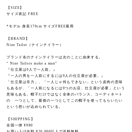
【SIZE】
サイズ表記 FREE
*モデル 身長170cm サイズFREE着用
【BRAND】
Nine Tailor（ナインテイラー）
ブランド名のナインテイラーは次のことに由来する。
“ Nine Tailors make a man”
『仕立屋は9人で一人前。』
『一人の男を一人前にするには9人の仕立屋が必要。』
「仕立屋は非力」、「一人じゃ何もできない」という皮肉の意味
もあるが、「一人前になるには9つのお店、仕立屋が必要」という
意味もある。帽子だけではなく全体のバランス、コーディネート
の 一つとして、最後の一つとしてこの帽子を使ってもらいたい
という想いが込められている。
【SHIPPING】
全国一律 ¥980
お買い上げ金額 ¥20,000以上で送料無料