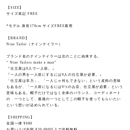
【SIZE】
サイズ表記 FREE
*モデル 身長170cm サイズFREE着用
【BRAND】
Nine Tailor（ナインテイラー）
ブランド名のナインテイラーは次のことに由来する。
“ Nine Tailors make a man”
『仕立屋は9人で一人前。』
『一人の男を一人前にするには9人の仕立屋が必要。』
「仕立屋は非力」、「一人じゃ何もできない」という皮肉の意味
もあるが、「一人前になるには9つのお店、仕立屋が必要」という
意味もある。帽子だけではなく全体のバランス、コーディネート
の 一つとして、最後の一つとしてこの帽子を使ってもらいたい
という想いが込められている。
【SHIPPING】
全国一律 ¥980
お買い上げ金額 ¥20,000以上で送料無料