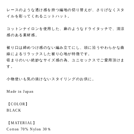
レースのような透け感を持つ編地の切り替えが、さりげなくスタ
イルを彩ってくれるニットハット。
コットンナイロンを使用した、麻のようなドライタッチで、清涼
感のある素材感。
被り口は締めつけ感のない編み立てにし、頭に沿うやわらかな曲
線によるリラックスした被り心地が特徴です。
収まりのいい絶妙なサイズ感の為、ユニセックスでご愛用頂けま
す。
小物使いも気の抜けないスタイリングのお供に。
Made in Japan
【COLOR】
BLACK
【MATERIAL】
Cotton 70% Nylon 30％