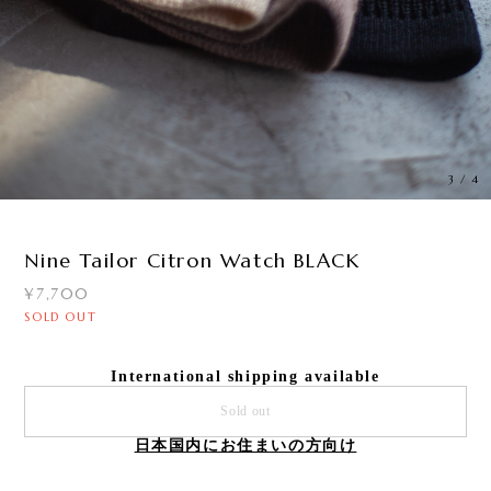
3
/
4
Nine Tailor Citron Watch BLACK
¥7,700
SOLD OUT
International shipping available
Sold out
日本国内にお住まいの方向け