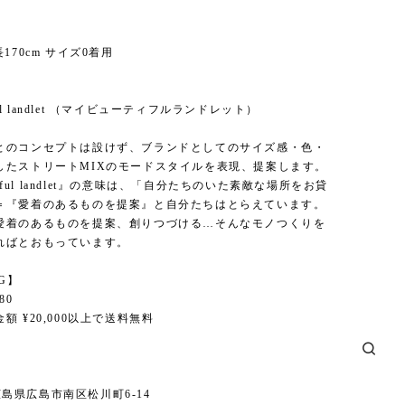
170cm サイズ0着用
】
tiful landlet （マイビューティフルランドレット）
とのコンセプトは設けず、ブランドとしてのサイズ感・色・
したストリートMIXのモードスタイルを表現、提案します。
utiful landlet』の意味は、「自分たちのいた素敵な場所をお貸
＝『愛着のあるものを提案』と自分たちはとらえています。
愛着のあるものを提案、創りつづける…そんなモノつくりを
ればとおもっています。
NG】
80
額 ¥20,000以上で送料無料
6 広島県広島市南区松川町6-14