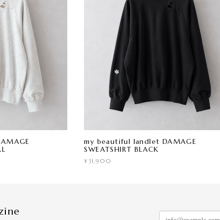
t DAMAGE
my beautiful landlet DAMAGE
AL
SWEATSHIRT BLACK
¥31,900
zine