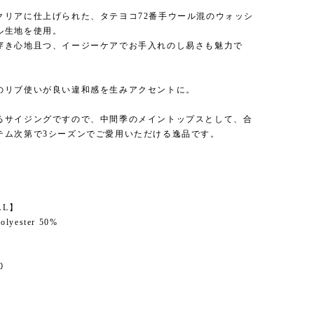
クリアに仕上げられた、タテヨコ72番手ウール混のウォッシ
ル生地を使用。
穿き心地且つ、イージーケアでお手入れのし易さも魅力で
のリブ使いが良い違和感を生みアクセントに。
るサイジングですので、中間季のメイントップスとして、合
テム次第で3シーズンでご愛用いただける逸品です。
】
AL】
olyester 50%
0