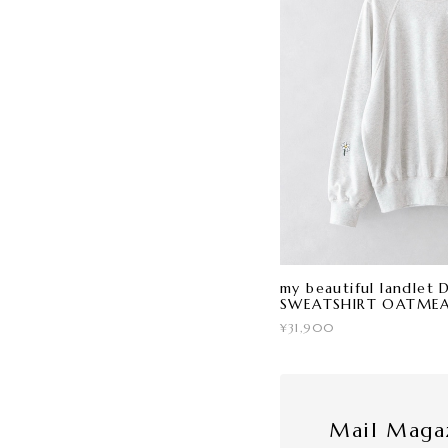
my beautiful landle
SWEATSHIRT OATME
¥31,900
Mail Maga