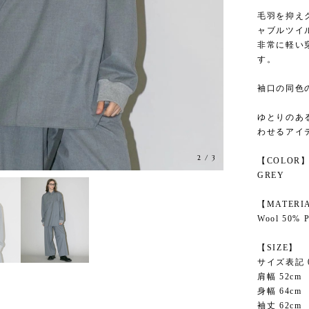
毛羽を抑え
ャブルツイ
非常に軽い
す。
袖口の同色
ゆとりのあ
わせるアイ
3
/
3
【COLOR
GREY
【MATERI
Wool 50% P
【SIZE】
サイズ表記 
肩幅 52cm
身幅 64cm
袖丈 62cm