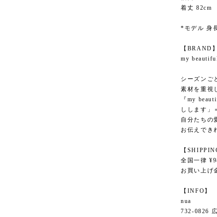
着丈 82cm
*モデル 身長
【BRAND
my beau
シーズンご
素材を重視
『my bea
しします」
自分たちの
お伝えでき
【SHIPPI
全国一律 ¥9
お買い上げ金
【INFO】
nua
732-082