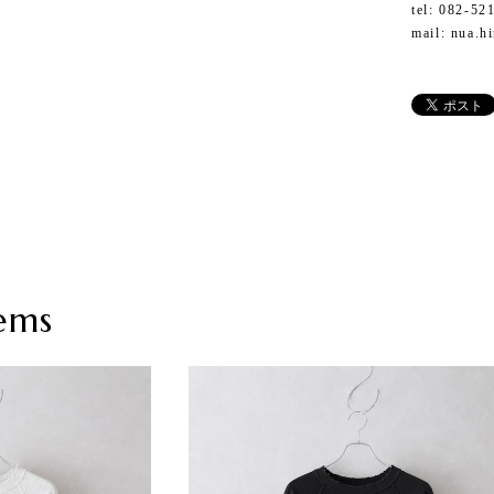
tel: 082-52
mail:
nua.h
ems