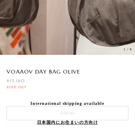
3
/
8
VOAAOV DAY BAG OLIVE
¥15,180
SOLD OUT
International shipping available
Sold out
日本国内にお住まいの方向け