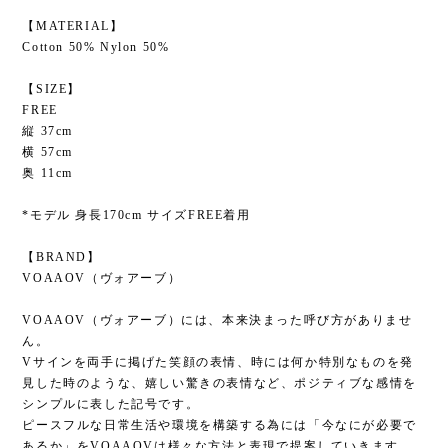
【MATERIAL】
Cotton 50% Nylon 50%
【SIZE】
FREE
縦 37cm
横 57cm
奥 11cm
*モデル 身長170cm サイズFREE着用
【BRAND】
VOAAOV（ヴォアーブ）
VOAAOV（ヴォアーブ）には、本来決まった呼び方がありませ
ん。
Vサインを両手に掲げた笑顔の表情、時には何か特別なものを発
見した時のような、嬉しい驚きの表情など、ポジティブな感情を
シンプルに表した記号です。
ピースフルな日常生活や環境を構築する為には「今なにが必要で
あるか」をVOAAOVは様々な方法と表現で提案していきます。