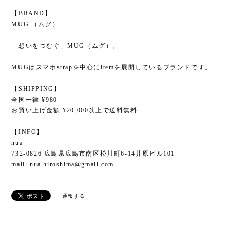
【BRAND】
MUG （ムグ）
「想いをつむぐ」MUG（ムグ）。
MUGはスマホstrapを中心にitemを展開しているブランドです。
【SHIPPING】
全国一律 ¥980
お買い上げ金額 ¥20,000以上で送料無料
【INFO】
nua
732-0826 広島県広島市南区松川町6-14井原ビル101
mail:
nua.hiroshima@gmail.com
通報する