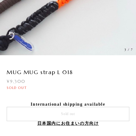
4
/
7
MUG MUG strap L 018
¥9,300
SOLD OUT
International shipping available
Sold out
日本国内にお住まいの方向け