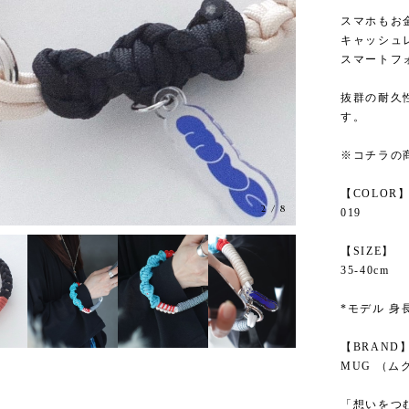
スマホもお
キャッシュ
スマートフ
抜群の耐久
す。
※コチラの
【COLOR
3
/
8
019
【SIZE】
35-40cm
*モデル 身長
【BRAND
MUG （ム
「想いをつ