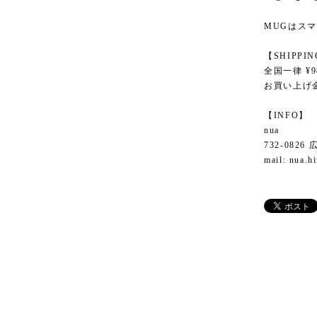
MUGはスマ
【SHIPPI
全国一律 ¥9
お買い上げ金
【INFO】
nua
732-082
mail:
nua.h