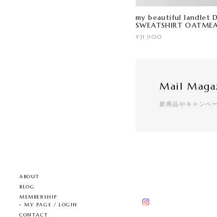
my beautiful landle
SWEATSHIRT OATME
¥31,900
Mail Maga
新商品やキャンペ
ABOUT
BLOG
MEMBERSHIP
MY PAGE / LOGIN
CONTACT