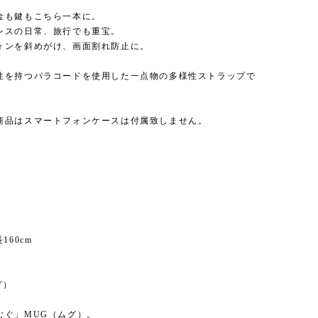
金も鍵もこちら一本に。
レスの日常、旅行でも重宝。
ォンを斜めがけ、画面割れ防止に。
性を持つパラコードを使用した一点物の多様性ストラップで
商品はスマートフォンケースは付属致しません。
】
160cm
】
グ）
むぐ」MUG（ムグ）。