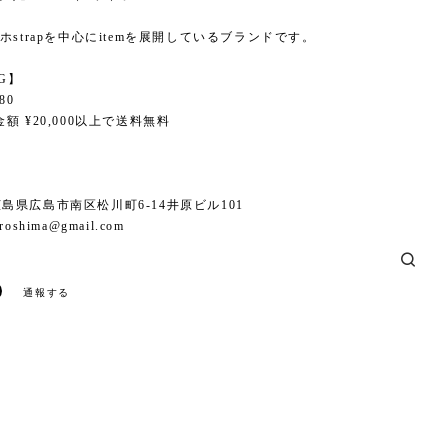
ホstrapを中心にitemを展開しているブランドです。
NG】
80
額 ¥20,000以上で送料無料
6 広島県広島市南区松川町6-14井原ビル101
iroshima@gmail.com
通報する