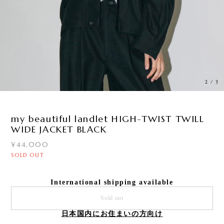
3
/
3
my beautiful landlet HIGH-TWIST TWILL
WIDE JACKET BLACK
¥44,000
SOLD OUT
International shipping available
Sold out
日本国内にお住まいの方向け