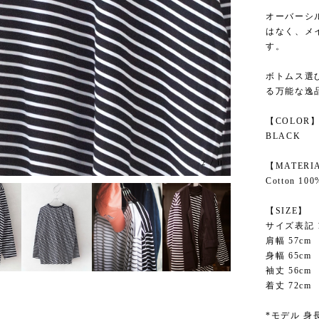
オーバーシ
はなく、メ
す。
ボトムス選
る万能な逸
【COLOR
BLACK
2
/
11
【MATERI
Cotton 100
【SIZE】
サイズ表記 
肩幅 57cm
身幅 65cm
袖丈 56cm
着丈 72cm
*モデル 身長