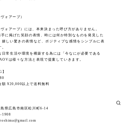
】
（ヴォアーブ）
V（ヴォアーブ）には、本来決まった呼び方がありません。
両手に掲げた笑顔の表情、時には何か特別なものを発見した
、嬉しい驚きの表情など、ポジティブな感情をシンプルに表
す。
な日常生活や環境を構築する為には「今なにが必要である
AAOVは様々な方法と表現で提案していきます。
NG】
80
額 ¥20,000以上で送料無料
6 広島県広島市南区松川町6-14
1-1908
iroshima@gmail.com