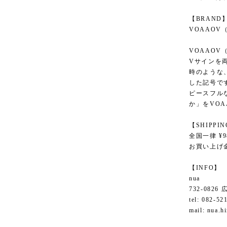
【BRAND
VOAAOV
VOAAO
Vサインを
時のような
した記号で
ピースフル
か」をVO
【SHIPPI
全国一律 ¥9
お買い上げ金
【INFO】
nua
732-082
tel: 082-52
mail:
nua.h