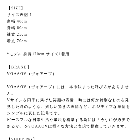
【SIZE】
サイズ表記 1
肩幅 48cm
身幅 60cm
袖丈 25cm
着丈 70cm
*モデル 身長170cm サイズ1着用
【BRAND】
VOAAOV（ヴォアーブ）
VOAAOV（ヴォアーブ）には、本来決まった呼び方がありませ
ん。
Vサインを両手に掲げた笑顔の表情、時には何か特別なものを発
見した時のような、嬉しい驚きの表情など、ポジティブな感情を
シンプルに表した記号です。
ピースフルな日常生活や環境を構築する為には「今なにが必要で
あるか」をVOAAOVは様々な方法と表現で提案していきます。
【SHIPPING】