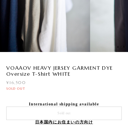
4
/
8
VOAAOV HEAVY JERSEY GARMENT DYE
Oversize T-Shirt WHITE
¥16,500
SOLD OUT
International shipping available
Sold out
日本国内にお住まいの方向け