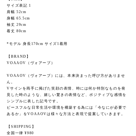
サイズ表記 1
肩幅 52cm
身幅 65.5cm
袖丈 29cm
着丈 80cm
*モデル 身長170cm サイズ1着用
【BRAND】
VOAAOV（ヴォアーブ）
VOAAOV（ヴォアーブ）には、本来決まった呼び方がありませ
ん。
Vサインを両手に掲げた笑顔の表情、時には何か特別なものを発
見した時のような、嬉しい驚きの表情など、ポジティブな感情を
シンプルに表した記号です。
ピースフルな日常生活や環境を構築する為には「今なにが必要で
あるか」をVOAAOVは様々な方法と表現で提案していきます。
【SHIPPING】
全国一律 ¥980