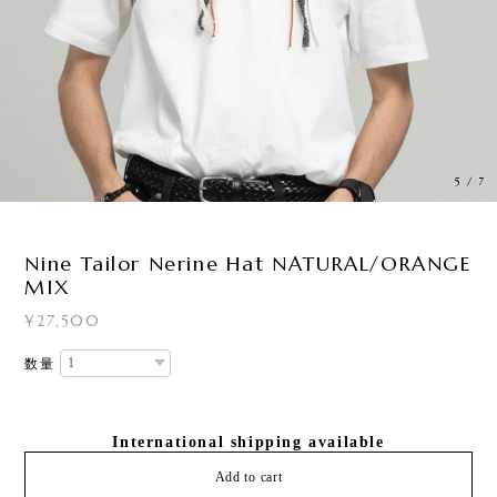
5
/
7
Nine Tailor Nerine Hat NATURAL/ORANGE
MIX
¥27,500
数量
International shipping available
Add to cart