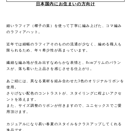
日本国内にお住まいの方向け
細いラフィア（椰子の葉）を使って丁寧に編み上げた、コマ編み
のラフィアハット。
近年では細幅のラフィアそのものの流通が少なく、編める職人も
限られるため、年々希少性が高まっています。
繊細な編み地が生み出すなめらかな表情と、8cmブリムのバラン
スが、落ち着いた上品さを感じさせる仕上がり。
あご紐には、異なる素材を組み合わせた3色のオリジナルリボンを
使用。
さりげない配色のコントラストが、スタイリングに程よいアクセ
ントを添えます。
また、サイズ調整のリボンが付きますので、ユニセックスでご愛
用頂けます。
カジュアルになり易い春夏のスタイルをクラスアップしてくれる
逸品です。