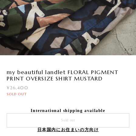
1
/
2
my beautiful landlet FLORAL PIGMENT
PRINT OVERSIZE SHIRT MUSTARD
¥26,400
SOLD OUT
International shipping available
Sold out
日本国内にお住まいの方向け