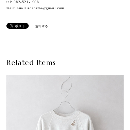
tel: 082-521-1908
mail:
nua.hiroshima@gmail.com
通報する
Related Items