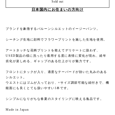
Sold out
日本国内にお住まいの方向け
ブランドを象徴するバルーンシルエットのイージーパンツ。
シーチング生地に顔料でフラワープリントを施した生地を使用。
アートタッチな花柄プリントを敢えてデリケートに扱わず、
USED製品の様に洗ったり着用する度に表情に変化が現れ、経年
劣化が楽しめる、ギャップのある仕上がりが魅力です。
フロントにタックが入り、適度なテーパードが効いた丸みのある
シルエット。
ウエストにはゴムが入っており、+サイズ調節可能な紐付きで、機
能面にも良くとても扱いやすい1本です。
シンプルになりがちな春夏のスタイリングに映える逸品です。
Made in Japan