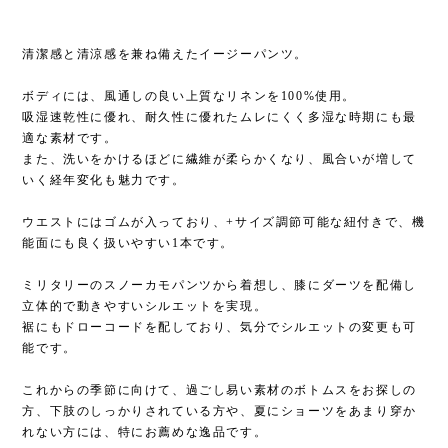
清潔感と清涼感を兼ね備えたイージーパンツ。
ボディには、風通しの良い上質なリネンを100%使用。
吸湿速乾性に優れ、耐久性に優れたムレにくく多湿な時期にも最
適な素材です。
また、洗いをかけるほどに繊維が柔らかくなり、風合いが増して
いく経年変化も魅力です。
ウエストにはゴムが入っており、+サイズ調節可能な紐付きで、機
能面にも良く扱いやすい1本です。
ミリタリーのスノーカモパンツから着想し、膝にダーツを配備し
立体的で動きやすいシルエットを実現。
裾にもドローコードを配しており、気分でシルエットの変更も可
能です。
これからの季節に向けて、過ごし易い素材のボトムスをお探しの
方、下肢のしっかりされている方や、夏にショーツをあまり穿か
れない方には、特にお薦めな逸品です。