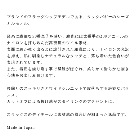
ブランドのフラッグシップモデルである、タックバギーのシーズ
ナルモデル。
経糸に繊細な50番単子を使い、緯糸には太番手の280デニールの
ナイロンを打ち込んだ高密度のツイル素材。
表面に綿が強く出るよに設計された組織により、ナイロンの光沢
を抑え、肌に馴染むナチュラルなタッチと、落ち着いた色合いが
表現されています。
また、着用を繰り返す事で繊維がほぐれ、柔らかく滑らかな履き
心地をお楽しみ頂けます。
腰回りのスッキリさとワイドシルエットで縦落ちする絶妙なバラ
ンス。
カットオフによる抜け感がスタイリングのアクセントに。
スラックスのディテールに素材感の風合いが相まった逸品です。
Made in Japan