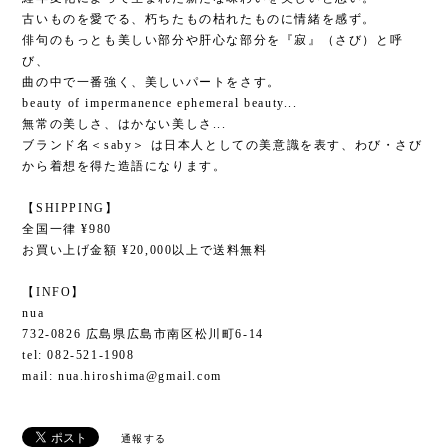
古いものを愛でる、朽ちたもの枯れたものに情緒を感ず。
俳句のもっとも美しい部分や肝心な部分を『寂』（さび）と呼
び、
曲の中で一番強く、美しいパートをさす。
beauty of impermanence ephemeral beauty...
無常の美しさ、はかない美しさ...
ブランド名＜saby＞ は日本人としての美意識を表す、わび・さび
から着想を得た造語になります。
【SHIPPING】
全国一律 ¥980
お買い上げ金額 ¥20,000以上で送料無料
【INFO】
nua
732-0826 広島県広島市南区松川町6-14
tel: 082-521-1908
mail:
nua.hiroshima@gmail.com
通報する