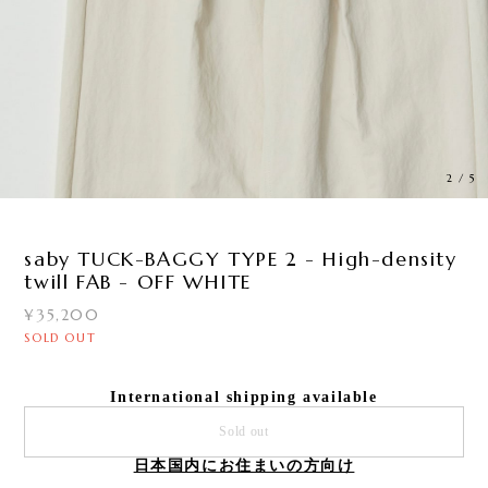
2
/
5
saby TUCK-BAGGY TYPE 2 - High-density
twill FAB - OFF WHITE
¥35,200
SOLD OUT
International shipping available
Sold out
日本国内にお住まいの方向け