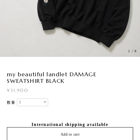
3
/
8
my beautiful landlet DAMAGE
SWEATSHIRT BLACK
¥31,900
数量
International shipping available
Add to cart