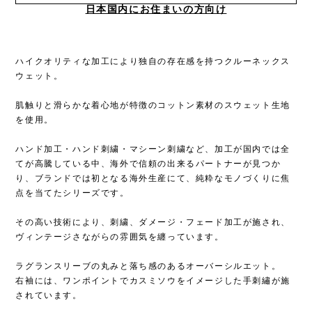
日本国内にお住まいの方向け
ハイクオリティな加工により独自の存在感を持つクルーネックス
ウェット。
肌触りと滑らかな着心地が特徴のコットン素材のスウェット生地
を使用。
ハンド加工・ハンド刺繍・マシーン刺繍など、加工が国内では全
てが高騰している中、海外で信頼の出来るパートナーが見つか
り、ブランドでは初となる海外生産にて、純粋なモノづくりに焦
点を当てたシリーズです。
その高い技術により、刺繍、ダメージ・フェード加工が施され、
ヴィンテージさながらの雰囲気を纏っています。
ラグランスリーブの丸みと落ち感のあるオーバーシルエット。
右袖には、ワンポイントでカスミソウをイメージした手刺繡が施
されています。