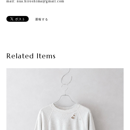
mail:
nua.hiroshima@gmail.com
通報する
Related Items