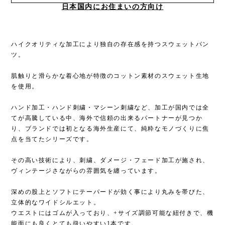
日本国内にお住まいの方向け
ハイクオリティな加工により独自の存在感を持つスウェットパン
ツ。
肌触りと滑らかな着心地が特徴のコットン素材のスウェット生地
を使用。
ハンド加工・ハンド刺繍・マシーン刺繍など、加工が国内では全
てが高騰している中、海外で信頼の出来るパートナーが見つか
り、ブランドでは初となる海外生産にて、純粋なモノづくりに焦
点を当てたシリーズです。
その高い技術により、刺繍、ダメージ・フェード加工が施され、
ヴィンテージさながらの雰囲気を纏っています。
深めの股上とソフトにテーパードが効く事により丸みを帯びた、
立体的なワイドシルエット。
ウエストにはゴムが入っており、+サイズ調節可能な紐付きで、機
能面にも良くとても扱いやすい1本です。