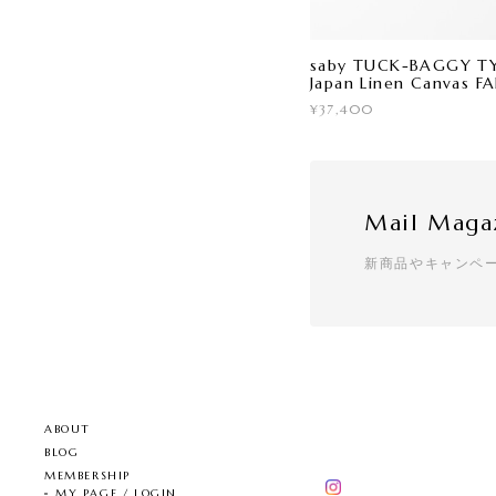
saby TUCK-BAGGY TYP
Japan Linen Canvas F
¥37,400
Mail Maga
新商品やキャンペ
ABOUT
BLOG
MEMBERSHIP
MY PAGE / LOGIN