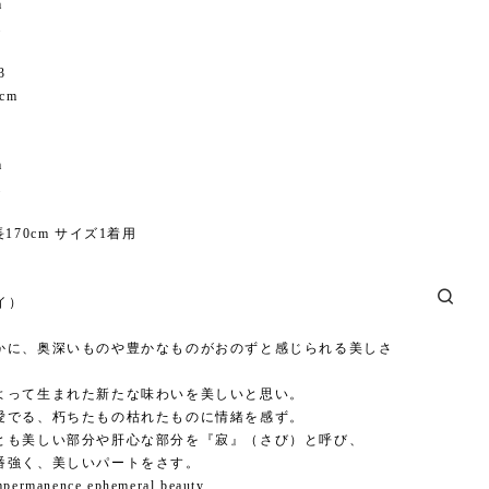
m
m
3
cm
m
m
170cm サイズ1着用
】
バイ）
かに、奥深いものや豊かなものがおのずと感じられる美しさ
よって生まれた新たな味わいを美しいと思い。
愛でる、朽ちたもの枯れたものに情緒を感ず。
とも美しい部分や肝心な部分を『寂』（さび）と呼び、
番強く、美しいパートをさす。
mpermanence ephemeral beauty...