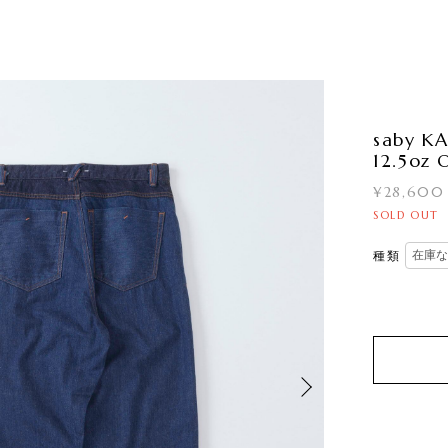
saby K
12.5oz
¥28,600
SOLD OUT
種類