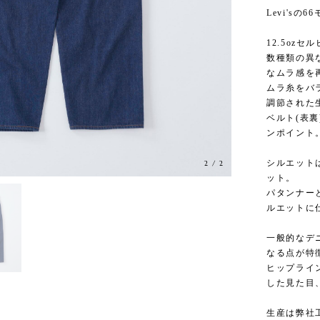
Levi's
12.5oz
数種類の異
なムラ感を
ムラ糸をバ
調節された
ベルト(表
ンポイント
シルエット
1
/
2
ット。
パタンナー
ルエットに
一般的なデ
なる点が特
ヒップライ
した見た目
生産は弊社