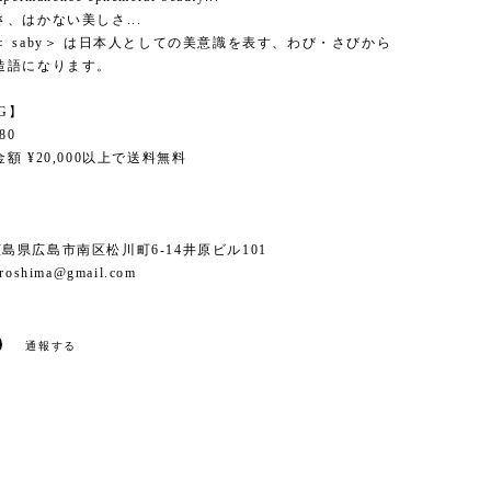
、はかない美しさ...
 saby＞ は日本人としての美意識を表す、わび・さびから
造語になります。
NG】
80
額 ¥20,000以上で送料無料
6 広島県広島市南区松川町6-14井原ビル101
iroshima@gmail.com
通報する