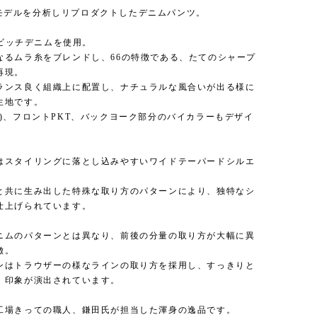
の66モデルを分析しリプロダクトしたデニムパンツ。
セルビッチデニムを使用。
なるムラ糸をブレンドし、66の特徴である、たてのシャープ
再現。
ランス良く組織上に配置し、ナチュラルな風合いが出る様に
生地です。
裏)、フロントPKT、バックヨーク部分のバイカラーもデザイ
。
はスタイリングに落とし込みやすいワイドテーパードシルエ
と共に生み出した特殊な取り方のパターンにより、独特なシ
仕上げられています。
ニムのパターンとは異なり、前後の分量の取り方が大幅に異
徴。
ンはトラウザーの様なラインの取り方を採用し、すっきりと
、印象が演出されています。
工場きっての職人、鎌田氏が担当した渾身の逸品です。