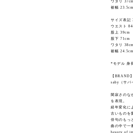
ワタリ 37c
裾幅 23.5c
サイズ表記 
ウエスト 84
股上 39cm
股下 71cm
ワタリ 38c
裾幅 24.5c
*モデル 身長
【BRAND
saby（サ
閑寂さのな
を表現。
経年変化に
古いものを
俳句のもっ
曲の中で一
beauty of i